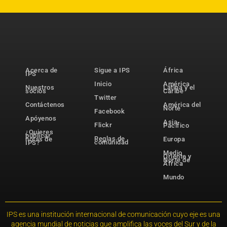
Acerca de
Sigue a IPS
África
IPS
Inicio
América
Nuestros
Latina y el
socios
Caribe
Twitter
Contáctenos
América del
Norte
Facebook
Apóyenos
Asia-
Flickr
Pacífico
¿Quieres
publicar
Reglas de
notas de
Europa
comunidad
IPS?
Medio
Oriente y
Norte de
África
Mundo
IPS es una institución internacional de comunicación cuyo eje es una
agencia mundial de noticias que amplifica las voces del Sur y de la