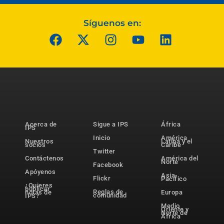
Síguenos en:
Acerca de
Sigue a IPS
África
IPS
Inicio
América
Nuestros
Latina y el
socios
Caribe
Twitter
Contáctenos
América del
Norte
Facebook
Apóyenos
Asia-
Flickr
Pacífico
¿Quieres
publicar
Reglas de
notas de
Europa
comunidad
IPS?
Medio
Oriente y
Norte de
África