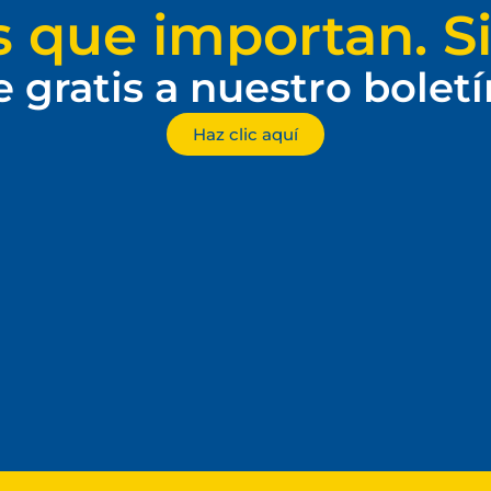
s que importan. Si
e gratis a nuestro bolet
Haz clic aquí