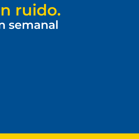
n ruido.
ín semanal