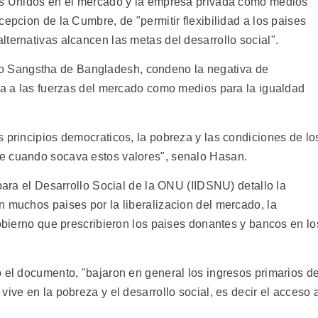
dos Unidos en el mercado y la empresa privada como medios
cepcion de la Cumbre, de "permitir flexibilidad a los paises
ternativas alcancen las metas del desarrollo social".
 Sangstha de Bangladesh, condeno la negativa de
iva a las fuerzas del mercado como medios para la igualdad
 principios democraticos, la pobreza y las condiciones de lo
e cuando socava estos valores", senalo Hasan.
 para el Desarrollo Social de la ONU (IIDSNU) detallo la
n muchos paises por la liberalizacion del mercado, la
gobierno que prescribieron los paises donantes y bancos en lo
o el documento, "bajaron en general los ingresos primarios d
ive en la pobreza y el desarrollo social, es decir el acceso 