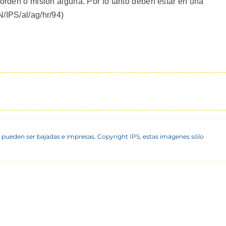
 orden o mision alguna. Por lo tanto deben estar en una
/IPS/al/ag/hr/94)
 pueden ser bajadas e impresas. Copyright IPS, estas imágenes sólo