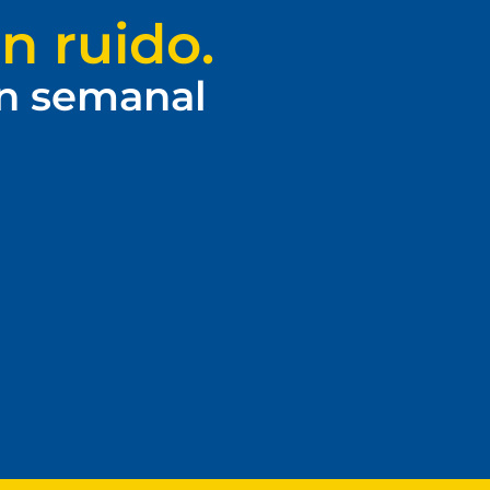
n ruido.
ín semanal