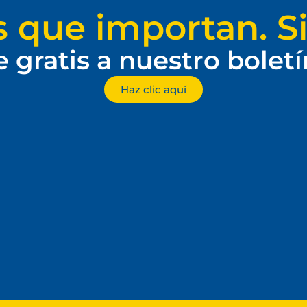
s que importan. Si
e gratis a nuestro bolet
Haz clic aquí