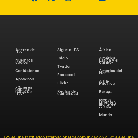
Acerca de
Sigue a IPS
África
IPS
Inicio
América
Nuestros
Latina y el
socios
Caribe
Twitter
Contáctenos
América del
Norte
Facebook
Apóyenos
Asia-
Flickr
Pacífico
¿Quieres
publicar
Reglas de
notas de
Europa
comunidad
IPS?
Medio
Oriente y
Norte de
África
Mundo
IPS es una institución internacional de comunicación cuyo eje es una