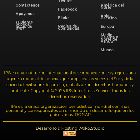
Twitter
Contáctenos
América del
Norte
Facebook
Apóyenos
Asia-
Flickr
Pacífico
¿Quieres
publicar
Reglas de
notas de
Europa
comunidad
IPS?
Medio
Oriente y
Norte de
África
Mundo
IPS es una institución internacional de comunicación cuyo eje es una
agencia mundial de noticias que amplifica las voces del Sur y de la
sociedad civil sobre desarrollo, globalización, derechos humanos y
ambiente. Copyright © 2025 IPS-Inter Press Service. Todos los
derechos reservados.
IPS es la única organización periodística mundial con más
personal y corresponsales en el mundo en desarrollo que en los
países ricos. DONAR
Desarrollo & Hosting: Atiko.Studio