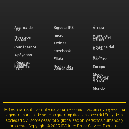
Acerca de
Sigue a IPS
África
IPS
Inicio
América
Nuestros
Latina y el
socios
Caribe
Twitter
Contáctenos
América del
Norte
Facebook
Apóyenos
Asia-
Flickr
Pacífico
¿Quieres
publicar
Reglas de
notas de
Europa
comunidad
IPS?
Medio
Oriente y
Norte de
África
Mundo
IPS es una institución internacional de comunicación cuyo eje es una
agencia mundial de noticias que amplifica las voces del Sur y de la
sociedad civil sobre desarrollo, globalización, derechos humanos y
ambiente. Copyright © 2025 IPS-Inter Press Service. Todos los