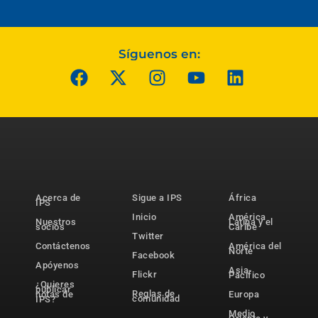
Síguenos en:
Acerca de
Sigue a IPS
África
IPS
Inicio
América
Nuestros
Latina y el
socios
Caribe
Twitter
Contáctenos
América del
Norte
Facebook
Apóyenos
Asia-
Flickr
Pacífico
¿Quieres
publicar
Reglas de
notas de
Europa
comunidad
IPS?
Medio