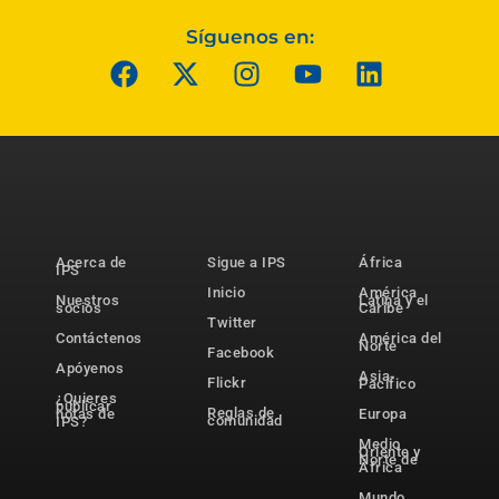
Síguenos en:
Acerca de
Sigue a IPS
África
IPS
Inicio
América
Nuestros
Latina y el
socios
Caribe
Twitter
Contáctenos
América del
Norte
Facebook
Apóyenos
Asia-
Flickr
Pacífico
¿Quieres
publicar
Reglas de
notas de
Europa
comunidad
IPS?
Medio
Oriente y
Norte de
África
Mundo