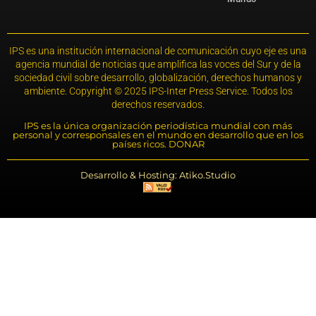
IPS es una institución internacional de comunicación cuyo eje es una
agencia mundial de noticias que amplifica las voces del Sur y de la
sociedad civil sobre desarrollo, globalización, derechos humanos y
ambiente. Copyright © 2025 IPS-Inter Press Service. Todos los
derechos reservados.
IPS es la única organización periodística mundial con más
personal y corresponsales en el mundo en desarrollo que en los
países ricos. DONAR
Desarrollo & Hosting: Atiko.Studio