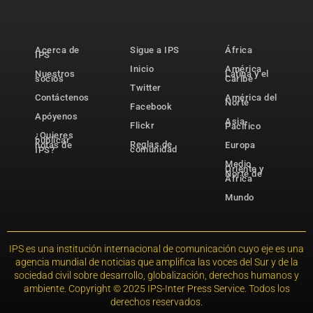
Acerca de
Sigue a IPS
África
IPS
Inicio
América
Nuestros
Latina y el
socios
Caribe
Twitter
Contáctenos
América del
Norte
Facebook
Apóyenos
Asia-
Flickr
Pacífico
¿Quieres
publicar
Reglas de
notas de
Europa
comunidad
IPS?
Medio
Oriente y
Norte de
África
Mundo
IPS es una institución internacional de comunicación cuyo eje es una
agencia mundial de noticias que amplifica las voces del Sur y de la
sociedad civil sobre desarrollo, globalización, derechos humanos y
ambiente. Copyright © 2025 IPS-Inter Press Service. Todos los
derechos reservados.