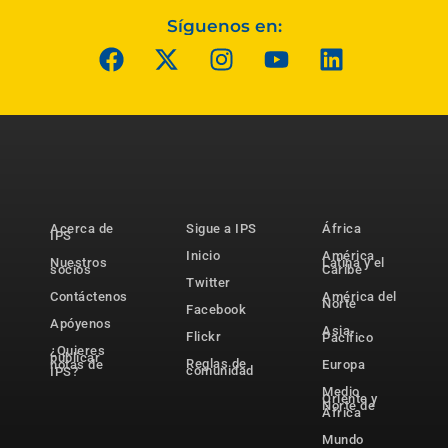
Síguenos en:
Acerca de
Sigue a IPS
África
IPS
Inicio
América
Nuestros
Latina y el
socios
Caribe
Twitter
Contáctenos
América del
Norte
Facebook
Apóyenos
Asia-
Flickr
Pacífico
¿Quieres
publicar
Reglas de
notas de
Europa
comunidad
IPS?
Medio
Oriente y
Norte de
África
Mundo