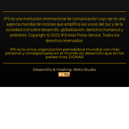
IPS es una institución internacional de comunicación cuyo eje es una
agencia mundial de noticias que amplifica las voces del Sur y de la
sociedad civil sobre desarrollo, globalización, derechos humanos y
ambiente. Copyright © 2025 IPS-Inter Press Service. Todos los
derechos reservados.
IPS es la única organización periodística mundial con más
personal y corresponsales en el mundo en desarrollo que en los
países ricos. DONAR
Desarrollo & Hosting: Atiko.Studio