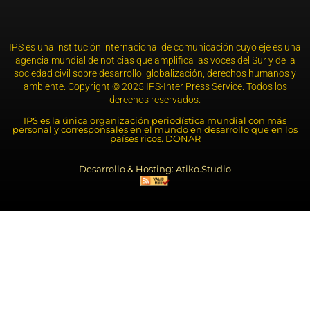
IPS es una institución internacional de comunicación cuyo eje es una
agencia mundial de noticias que amplifica las voces del Sur y de la
sociedad civil sobre desarrollo, globalización, derechos humanos y
ambiente. Copyright © 2025 IPS-Inter Press Service. Todos los
derechos reservados.
IPS es la única organización periodística mundial con más
personal y corresponsales en el mundo en desarrollo que en los
países ricos. DONAR
Desarrollo & Hosting: Atiko.Studio