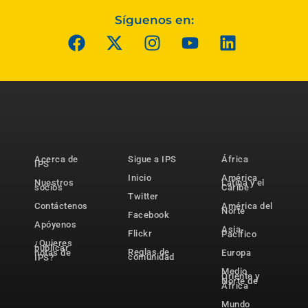
Síguenos en:
Acerca de
Sigue a IPS
África
IPS
Inicio
América
Nuestros
Latina y el
socios
Caribe
Twitter
Contáctenos
América del
Norte
Facebook
Apóyenos
Asia-
Flickr
Pacífico
¿Quieres
publicar
Reglas de
notas de
Europa
comunidad
IPS?
Medio
Oriente y
Norte de
África
Mundo