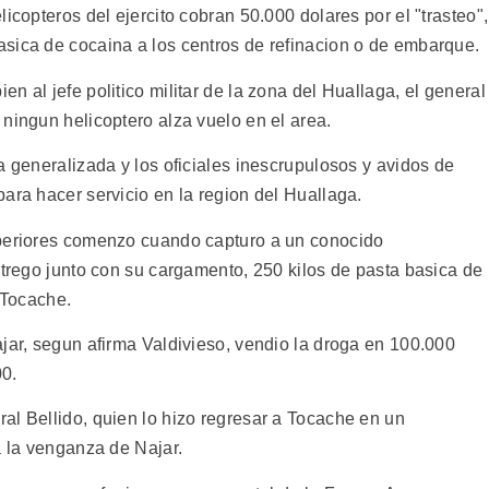
icopteros del ejercito cobran 50.000 dolares por el "trasteo",
sica de cocaina a los centros de refinacion o de embarque.
n al jefe politico militar de la zona del Huallaga, el general
ningun helicoptero alza vuelo en el area.
a generalizada y los oficiales inescrupulosos y avidos de
ara hacer servicio en la region del Huallaga.
uperiores comenzo cuando capturo a un conocido
ntrego junto con su cargamento, 250 kilos de pasta basica de
 Tocache.
jar, segun afirma Valdivieso, vendio la droga en 100.000
00.
al Bellido, quien lo hizo regresar a Tocache en un
a la venganza de Najar.