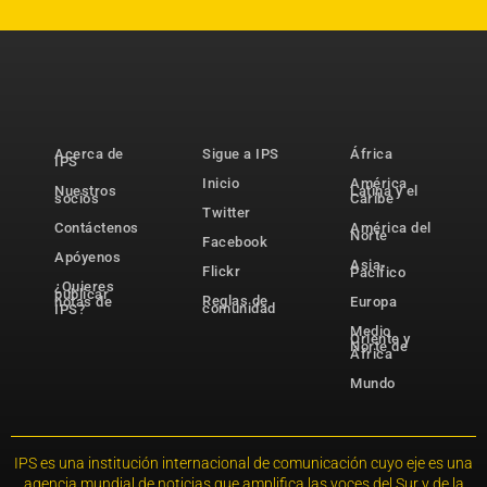
Acerca de
Sigue a IPS
África
IPS
Inicio
América
Nuestros
Latina y el
socios
Caribe
Twitter
Contáctenos
América del
Norte
Facebook
Apóyenos
Asia-
Flickr
Pacífico
¿Quieres
publicar
Reglas de
notas de
Europa
comunidad
IPS?
Medio
Oriente y
Norte de
África
Mundo
IPS es una institución internacional de comunicación cuyo eje es una
agencia mundial de noticias que amplifica las voces del Sur y de la