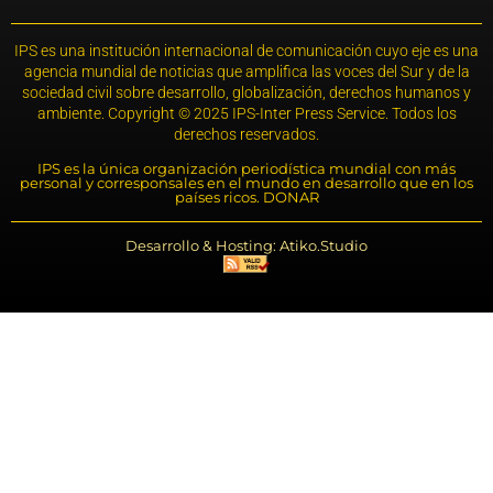
IPS es una institución internacional de comunicación cuyo eje es una
agencia mundial de noticias que amplifica las voces del Sur y de la
sociedad civil sobre desarrollo, globalización, derechos humanos y
ambiente. Copyright © 2025 IPS-Inter Press Service. Todos los
derechos reservados.
IPS es la única organización periodística mundial con más
personal y corresponsales en el mundo en desarrollo que en los
países ricos. DONAR
Desarrollo & Hosting: Atiko.Studio