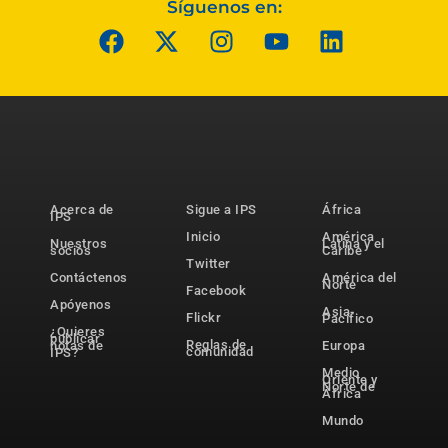
Síguenos en:
Acerca de
Sigue a IPS
África
IPS
Inicio
América
Nuestros
Latina y el
socios
Caribe
Twitter
Contáctenos
América del
Norte
Facebook
Apóyenos
Asia-
Flickr
Pacífico
¿Quieres
publicar
Reglas de
notas de
Europa
comunidad
IPS?
Medio
Oriente y
Norte de
África
Mundo