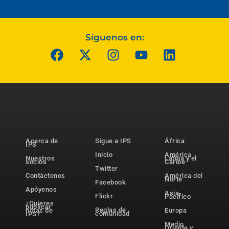
Síguenos en:
Acerca de
Sigue a IPS
África
IPS
Inicio
América
Nuestros
Latina y el
socios
Caribe
Twitter
Contáctenos
América del
Norte
Facebook
Apóyenos
Asia-
Flickr
Pacífico
¿Quieres
publicar
Reglas de
notas de
Europa
comunidad
IPS?
Medio
Oriente y