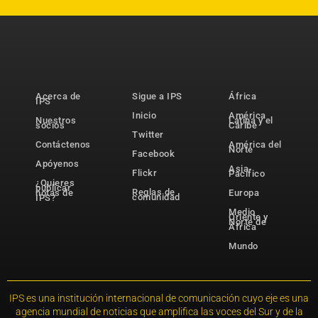
Acerca de
Sigue a IPS
África
IPS
Inicio
América
Nuestros
Latina y el
socios
Caribe
Twitter
Contáctenos
América del
Norte
Facebook
Apóyenos
Asia-
Flickr
Pacífico
¿Quieres
publicar
Reglas de
notas de
Europa
comunidad
IPS?
Medio
Oriente y
Norte de
África
Mundo
IPS es una institución internacional de comunicación cuyo eje es una
agencia mundial de noticias que amplifica las voces del Sur y de la