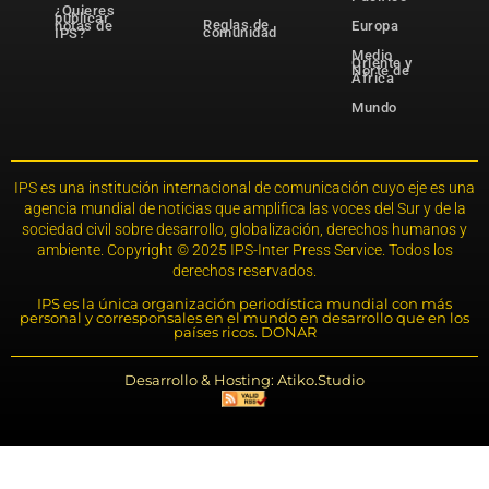
¿Quieres
publicar
Reglas de
notas de
Europa
comunidad
IPS?
Medio
Oriente y
Norte de
África
Mundo
IPS es una institución internacional de comunicación cuyo eje es una
agencia mundial de noticias que amplifica las voces del Sur y de la
sociedad civil sobre desarrollo, globalización, derechos humanos y
ambiente. Copyright © 2025 IPS-Inter Press Service. Todos los
derechos reservados.
IPS es la única organización periodística mundial con más
personal y corresponsales en el mundo en desarrollo que en los
países ricos. DONAR
Desarrollo & Hosting: Atiko.Studio