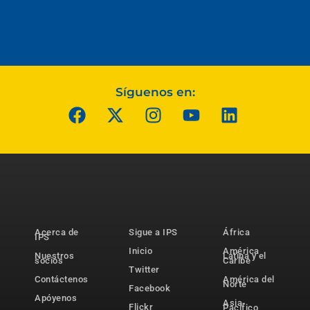
Síguenos en:
Acerca de
Sigue a IPS
África
IPS
Inicio
América
Nuestros
Latina y el
socios
Caribe
Twitter
Contáctenos
América del
Norte
Facebook
Apóyenos
Asia-
Flickr
Pacífico