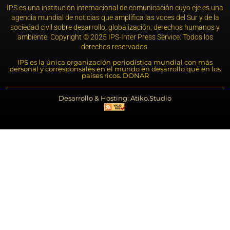
IPS es una institución internacional de comunicación cuyo eje es una
agencia mundial de noticias que amplifica las voces del Sur y de la
sociedad civil sobre desarrollo, globalización, derechos humanos y
ambiente. Copyright © 2025 IPS-Inter Press Service. Todos los
derechos reservados.
IPS es la única organización periodística mundial con más
personal y corresponsales en el mundo en desarrollo que en los
países ricos. DONAR
Desarrollo & Hosting: Atiko.Studio