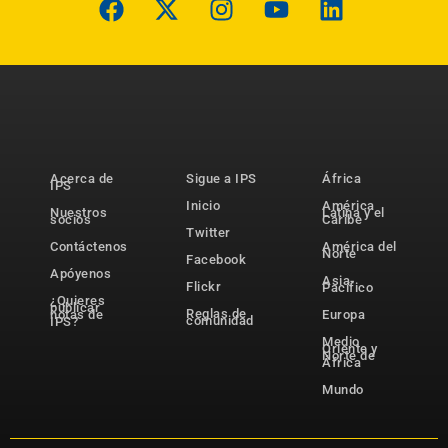
Acerca de
Sigue a IPS
África
IPS
Inicio
América
Nuestros
Latina y el
socios
Caribe
Twitter
Contáctenos
América del
Norte
Facebook
Apóyenos
Asia-
Flickr
Pacífico
¿Quieres
publicar
Reglas de
notas de
Europa
comunidad
IPS?
Medio
Oriente y
Norte de
África
Mundo