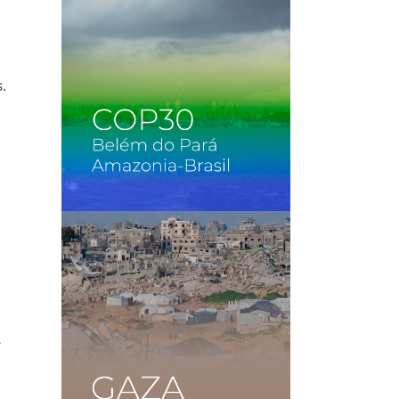
o
s.
s