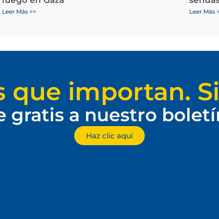
Leer Más >>
Leer Más 
s que importan. Si
e gratis a nuestro bolet
Haz clic aquí