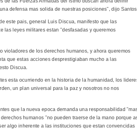
es de las Fuerzas Armadas del istmo buscan ahora definir
una defensa mas solida de nuestras posiciones", dijo Santos
de este pais, general Luis Discua, manifesto que las
te las leyes militares estan "desfasadas y queremos
omo violadores de los derechos humanos, y ahora queremos
ta que estas acciones desprestigiaban mucho a las
festo Discua.
es esta ocurriendo en la historia de la humanidad, los lidere
en, un plan universal para la paz y nosotros no nos
stentes que la nueva epoca demanda una responsabilidad "ma
 los derechos humanos "no pueden traerse de la mano porque a
ser algo inherente a las instituciones que estan convencidas