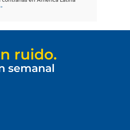
>>
n ruido.
ín semanal