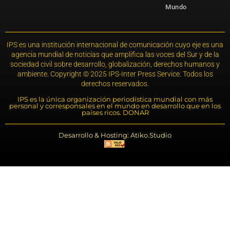
Mundo
IPS es una institución internacional de comunicación cuyo eje es una
agencia mundial de noticias que amplifica las voces del Sur y de la
sociedad civil sobre desarrollo, globalización, derechos humanos y
ambiente. Copyright © 2025 IPS-Inter Press Service. Todos los
derechos reservados.
IPS es la única organización periodística mundial con más
personal y corresponsales en el mundo en desarrollo que en los
países ricos. DONAR
Desarrollo & Hosting: Atiko.Studio