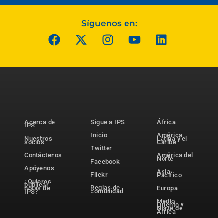
Síguenos en:
Acerca de
Sigue a IPS
África
IPS
Inicio
América
Nuestros
Latina y el
socios
Caribe
Twitter
Contáctenos
América del
Norte
Facebook
Apóyenos
Asia-
Flickr
Pacífico
¿Quieres
publicar
Reglas de
notas de
Europa
comunidad
IPS?
Medio
Oriente y
Norte de
África