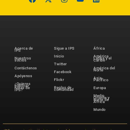
Acerca de
Sigue a IPS
África
IPS
Inicio
América
Nuestros
Latina y el
socios
Caribe
Twitter
Contáctenos
América del
Norte
Facebook
Apóyenos
Asia-
Flickr
Pacífico
¿Quieres
publicar
Reglas de
notas de
Europa
comunidad
IPS?
Medio
Oriente y
Norte de
África
Mundo