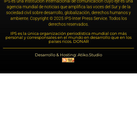
IPS es una institución internacional de comunicación cuyo eje es una
agencia mundial de noticias que amplifica las voces del Sur y de la
sociedad civil sobre desarrollo, globalización, derechos humanos y
ambiente. Copyright © 2025 IPS-Inter Press Service. Todos los
derechos reservados.
IPS es la única organización periodística mundial con más
personal y corresponsales en el mundo en desarrollo que en los
países ricos. DONAR
Desarrollo & Hosting: Atiko.Studio