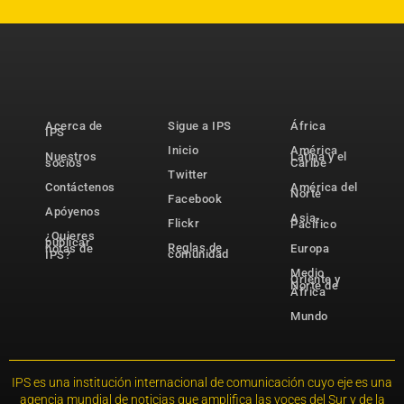
Acerca de
Sigue a IPS
África
IPS
Inicio
América
Nuestros
Latina y el
socios
Caribe
Twitter
Contáctenos
América del
Norte
Facebook
Apóyenos
Asia-
Flickr
Pacífico
¿Quieres
publicar
Reglas de
notas de
Europa
comunidad
IPS?
Medio
Oriente y
Norte de
África
Mundo
IPS es una institución internacional de comunicación cuyo eje es una
agencia mundial de noticias que amplifica las voces del Sur y de la