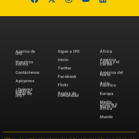
Acerca de
Sigue a IPS
África
IPS
Inicio
América
Nuestros
Latina y el
socios
Caribe
Twitter
Contáctenos
América del
Norte
Facebook
Apóyenos
Asia-
Flickr
Pacífico
¿Quieres
publicar
Reglas de
notas de
Europa
comunidad
IPS?
Medio
Oriente y
Norte de
África
Mundo