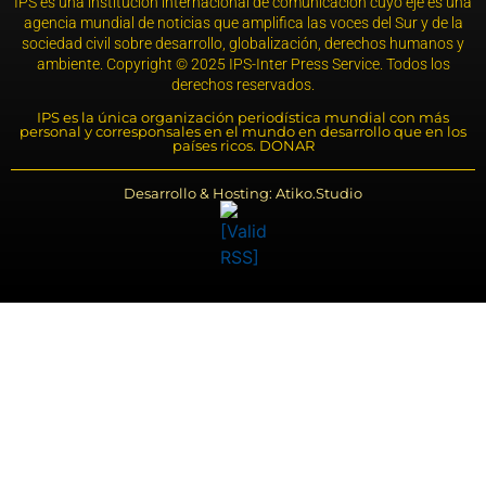
IPS es una institución internacional de comunicación cuyo eje es una
agencia mundial de noticias que amplifica las voces del Sur y de la
sociedad civil sobre desarrollo, globalización, derechos humanos y
ambiente. Copyright © 2025 IPS-Inter Press Service. Todos los
derechos reservados.
IPS es la única organización periodística mundial con más
personal y corresponsales en el mundo en desarrollo que en los
países ricos. DONAR
Desarrollo & Hosting: Atiko.Studio