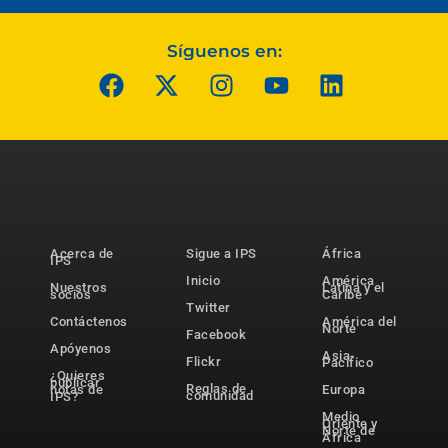
Síguenos en:
Acerca de
Sigue a IPS
África
IPS
Inicio
América
Nuestros
Latina y el
socios
Caribe
Twitter
Contáctenos
América del
Norte
Facebook
Apóyenos
Asia-
Flickr
Pacífico
¿Quieres
publicar
Reglas de
notas de
Europa
comunidad
IPS?
Medio
Oriente y
Norte de
África