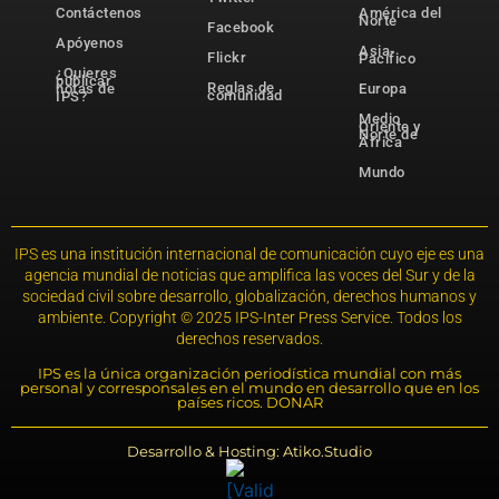
Contáctenos
América del
Norte
Facebook
Apóyenos
Asia-
Flickr
Pacífico
¿Quieres
publicar
Reglas de
notas de
Europa
comunidad
IPS?
Medio
Oriente y
Norte de
África
Mundo
IPS es una institución internacional de comunicación cuyo eje es una
agencia mundial de noticias que amplifica las voces del Sur y de la
sociedad civil sobre desarrollo, globalización, derechos humanos y
ambiente. Copyright © 2025 IPS-Inter Press Service. Todos los
derechos reservados.
IPS es la única organización periodística mundial con más
personal y corresponsales en el mundo en desarrollo que en los
países ricos. DONAR
Desarrollo & Hosting: Atiko.Studio