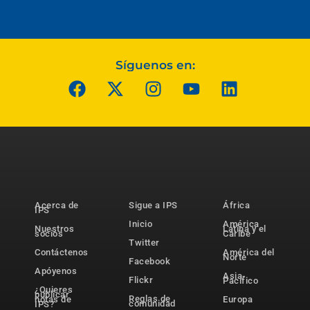
Síguenos en:
Acerca de
Sigue a IPS
África
IPS
Inicio
América
Nuestros
Latina y el
socios
Caribe
Twitter
Contáctenos
América del
Norte
Facebook
Apóyenos
Asia-
Flickr
Pacífico
¿Quieres
publicar
Reglas de
notas de
Europa
comunidad
IPS?