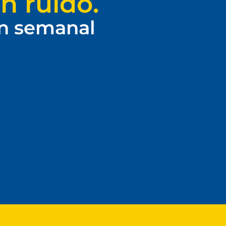
n ruido.
ín semanal