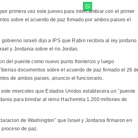
l por primera vez este jueves para intercambiar con el primer
entos sobre el acuerdo de paz firmado por ambos paises el
 gobierno israeli dijo a IPS que Rabin recibira al rey jordano
ael y Jordania sobre el rio Jordan.
ion del puente como nuevo punto fronterizo y luego
 Tiberias documentos sobre el acuerdo de paz firmado el 26 d
entos de ambos paises, anuncio el funcionario.
o este miercoles que Estados Unidos establecera un "puente
dania para brindar al reino Hachemita 1.200 millones de
laracion de Washington" que Israel y Jordania firmaron en
u proceso de paz.