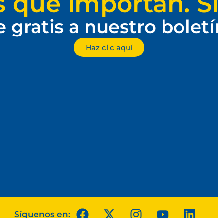
s que importan. Si
e gratis a nuestro bolet
Haz clic aquí
Síguenos en: