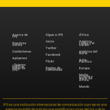
Acerca de
Sigue a IPS
África
IPS
Inicio
América
Nuestros
Latina y el
socios
Caribe
Twitter
Contáctenos
América del
Norte
Facebook
Apóyenos
Asia-
Flickr
Pacífico
¿Quieres
publicar
Reglas de
notas de
Europa
comunidad
IPS?
Medio
Oriente y
Norte de
África
Mundo
IPS es una institución internacional de comunicación cuyo eje es una
agencia mundial de noticias que amplifica las voces del Sur y de la