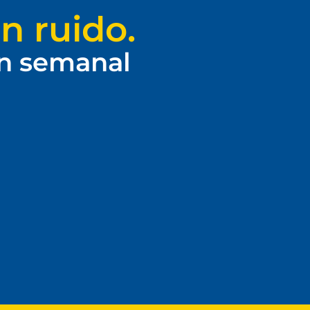
n ruido.
ín semanal