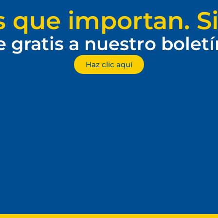
s que importan. Si
e gratis a nuestro bolet
Haz clic aquí