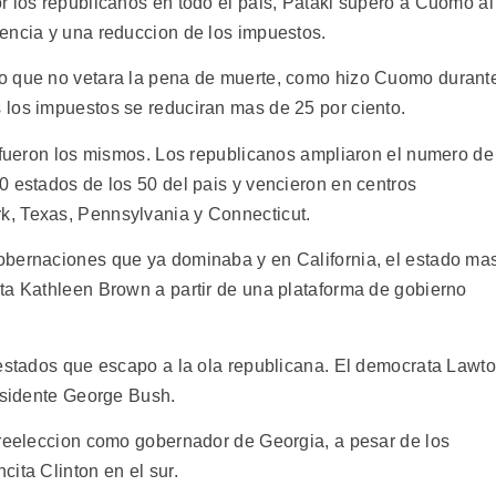
r los republicanos en todo el pais, Pataki supero a Cuomo al
encia y una reduccion de los impuestos.
o que no vetara la pena de muerte, como hizo Cuomo durant
los impuestos se reduciran mas de 25 por ciento.
o fueron los mismos. Los republicanos ampliaron el numero de
0 estados de los 50 del pais y vencieron en centros
, Texas, Pennsylvania y Connecticut.
obernaciones que ya dominaba y en California, el estado ma
ta Kathleen Brown a partir de una plataforma de gobierno
 estados que escapo a la ola republicana. El democrata Lawt
residente George Bush.
 reeleccion como gobernador de Georgia, a pesar de los
ita Clinton en el sur.