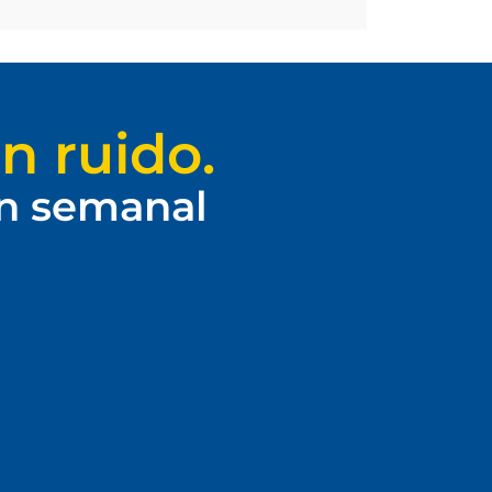
n ruido.
ín semanal