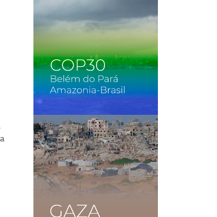
l
a
ra