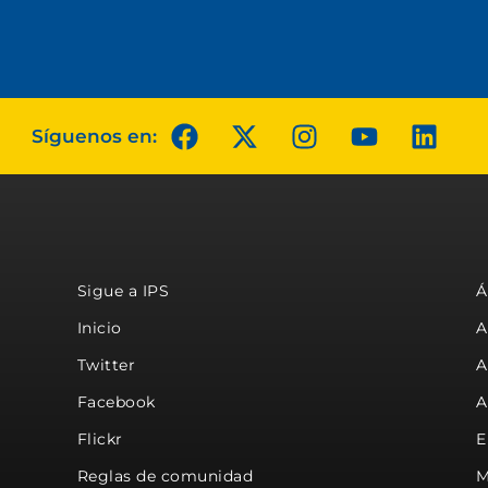
Síguenos en:
Sigue a IPS
Á
Inicio
A
Twitter
A
Facebook
A
Flickr
E
Reglas de comunidad
M