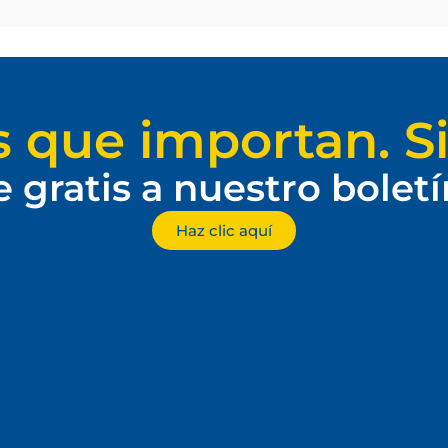
s que importan. Si
e gratis a nuestro bolet
Haz clic aquí