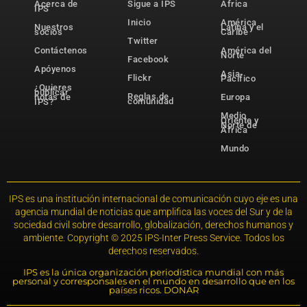
Acerca de
Sigue a IPS
África
IPS
Inicio
América
Nuestros
Latina y el
socios
Caribe
Twitter
Contáctenos
América del
Norte
Facebook
Apóyenos
Asia-
Flickr
Pacífico
¿Quieres
publicar
Reglas de
notas de
Europa
comunidad
IPS?
Medio
Oriente y
Norte de
África
Mundo
IPS es una institución internacional de comunicación cuyo eje es una
agencia mundial de noticias que amplifica las voces del Sur y de la
sociedad civil sobre desarrollo, globalización, derechos humanos y
ambiente. Copyright © 2025 IPS-Inter Press Service. Todos los
derechos reservados.
IPS es la única organización periodística mundial con más
personal y corresponsales en el mundo en desarrollo que en los
países ricos. DONAR