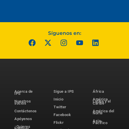
Síguenos en:
Acerca de
Sigue a IPS
África
IPS
Inicio
América
Nuestros
Latina y el
socios
Caribe
Twitter
Contáctenos
América del
Norte
Facebook
Apóyenos
Asia-
Flickr
Pacífico
¿Quieres
publicar