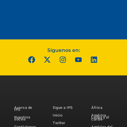
Síguenos en:
Acerca de
Sigue a IPS
África
IPS
Inicio
América
Nuestros
Latina y el
socios
Caribe
Twitter
Contáctenos
América del