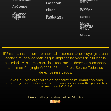
Norte
Facebook
Apóyenos
Asia-
Flickr
Pacífico
¿Quieres
publicar
Reglas de
notas de
Europa
comunidad
IPS?
Medio
Oriente y
Norte de
África
Mundo
IPS es una institución internacional de comunicación cuyo eje es una
agencia mundial de noticias que amplifica las voces del Sur y de la
sociedad civil sobre desarrollo, globalización, derechos humanos y
ambiente. Copyright © 2025 IPS-Inter Press Service. Todos los
derechos reservados.
IPS es la única organización periodística mundial con más
personal y corresponsales en el mundo en desarrollo que en los
países ricos. DONAR
Desarrollo & Hosting: Atiko.Studio