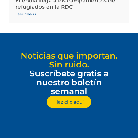
El ébola llega a los campamentos de
refugiados en la RDC
Leer Más >>
Noticias que importan.
Sin ruido.
Suscríbete gratis a
nuestro boletín
semanal
Haz clic aquí