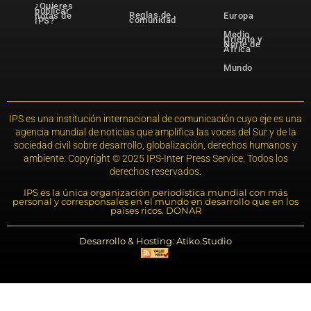
¿Quieres
publicar
Reglas de
notas de
Europa
comunidad
IPS?
Medio
Oriente y
Norte de
África
Mundo
IPS es una institución internacional de comunicación cuyo eje es una
agencia mundial de noticias que amplifica las voces del Sur y de la
sociedad civil sobre desarrollo, globalización, derechos humanos y
ambiente. Copyright © 2025 IPS-Inter Press Service. Todos los
derechos reservados.
IPS es la única organización periodística mundial con más
personal y corresponsales en el mundo en desarrollo que en los
países ricos. DONAR
Desarrollo & Hosting: Atiko.Studio