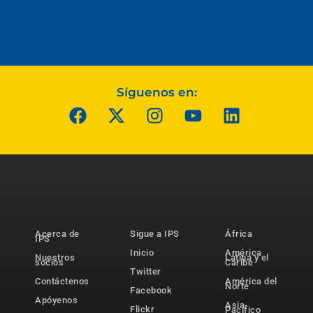
Síguenos en:
Acerca de
Sigue a IPS
África
IPS
Inicio
América
Nuestros
Latina y el
socios
Caribe
Twitter
Contáctenos
América del
Norte
Facebook
Apóyenos
Asia-
Flickr
Pacífico