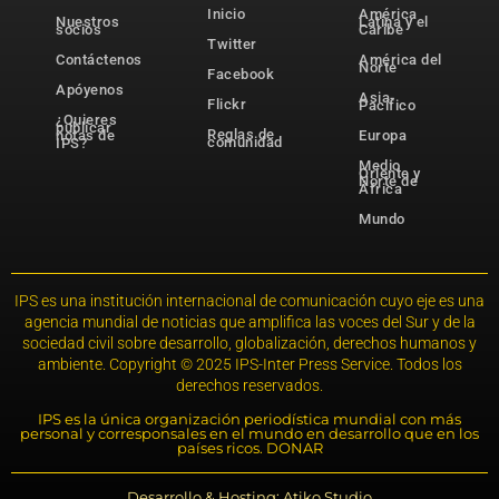
Inicio
América
Nuestros
Latina y el
socios
Caribe
Twitter
Contáctenos
América del
Norte
Facebook
Apóyenos
Asia-
Flickr
Pacífico
¿Quieres
publicar
Reglas de
notas de
Europa
comunidad
IPS?
Medio
Oriente y
Norte de
África
Mundo
IPS es una institución internacional de comunicación cuyo eje es una
agencia mundial de noticias que amplifica las voces del Sur y de la
sociedad civil sobre desarrollo, globalización, derechos humanos y
ambiente. Copyright © 2025 IPS-Inter Press Service. Todos los
derechos reservados.
IPS es la única organización periodística mundial con más
personal y corresponsales en el mundo en desarrollo que en los
países ricos. DONAR
Desarrollo & Hosting: Atiko.Studio