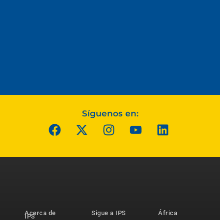
Síguenos en:
Acerca de
Sigue a IPS
África
IPS