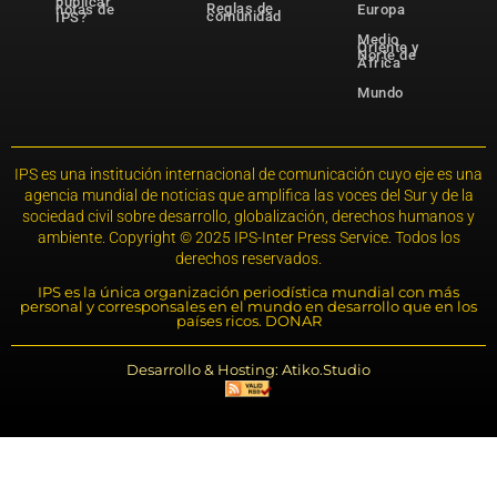
publicar
Reglas de
notas de
Europa
comunidad
IPS?
Medio
Oriente y
Norte de
África
Mundo
IPS es una institución internacional de comunicación cuyo eje es una
agencia mundial de noticias que amplifica las voces del Sur y de la
sociedad civil sobre desarrollo, globalización, derechos humanos y
ambiente. Copyright © 2025 IPS-Inter Press Service. Todos los
derechos reservados.
IPS es la única organización periodística mundial con más
personal y corresponsales en el mundo en desarrollo que en los
países ricos. DONAR
Desarrollo & Hosting: Atiko.Studio