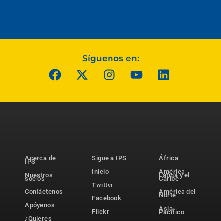
Síguenos en:
Acerca de
Sigue a IPS
África
IPS
Inicio
América
Nuestros
Latina y el
socios
Caribe
Twitter
Contáctenos
América del
Norte
Facebook
Apóyenos
Asia-
Flickr
Pacífico
¿Quieres