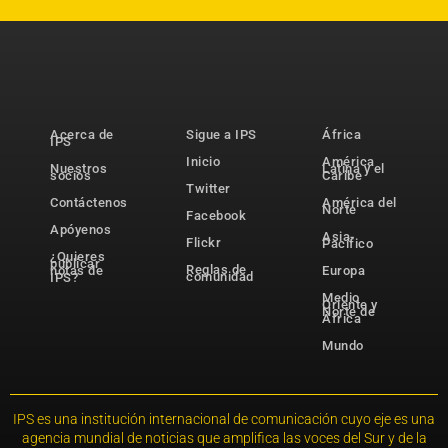
Acerca de
Sigue a IPS
África
IPS
Inicio
América
Nuestros
Latina y el
socios
Caribe
Twitter
Contáctenos
América del
Norte
Facebook
Apóyenos
Asia-
Flickr
Pacífico
¿Quieres
publicar
Reglas de
notas de
Europa
comunidad
IPS?
Medio
Oriente y
Norte de
África
Mundo
IPS es una institución internacional de comunicación cuyo eje es una
agencia mundial de noticias que amplifica las voces del Sur y de la