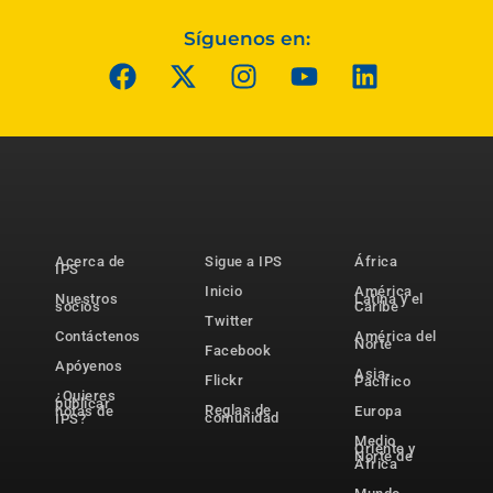
Síguenos en:
Acerca de
Sigue a IPS
África
IPS
Inicio
América
Nuestros
Latina y el
socios
Caribe
Twitter
Contáctenos
América del
Norte
Facebook
Apóyenos
Asia-
Flickr
Pacífico
¿Quieres
publicar
Reglas de
notas de
Europa
comunidad
IPS?
Medio
Oriente y
Norte de
África