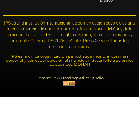
Mundo
IPS es una institución internacional de comunicación cuyo eje es una
agencia mundial de noticias que amplifica las voces del Sur y de la
sociedad civil sobre desarrollo, globalización, derechos humanos y
ambiente. Copyright © 2025 IPS-Inter Press Service. Todos los
derechos reservados.
IPS es la única organización periodística mundial con más
personal y corresponsales en el mundo en desarrollo que en los
países ricos. DONAR
Desarrollo & Hosting: Atiko.Studio