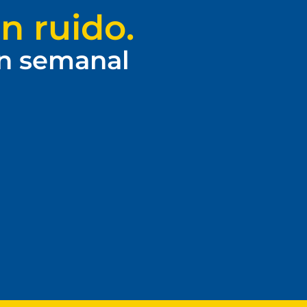
n ruido.
ín semanal