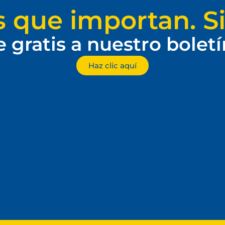
s que importan. Si
e gratis a nuestro bolet
Haz clic aquí