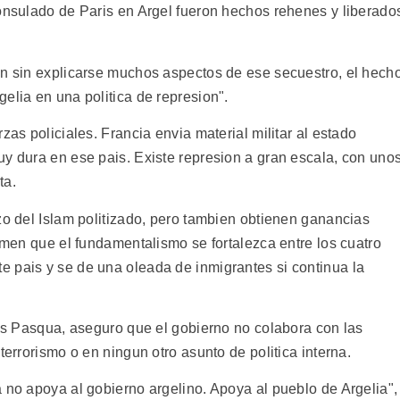
consulado de Paris en Argel fueron hechos rehenes y liberado
en sin explicarse muchos aspectos de ese secuestro, el hech
elia en una politica de represion".
zas policiales. Francia envia material militar al estado
uy dura en ese pais. Existe represion a gran escala, con uno
ta.
zo del Islam politizado, pero tambien obtienen ganancias
temen que el fundamentalismo se fortalezca entre los cuatro
 pais y se de una oleada de inmigrantes si continua la
les Pasqua, aseguro que el gobierno no colabora con las
terrorismo o en ningun otro asunto de politica interna.
 no apoya al gobierno argelino. Apoya al pueblo de Argelia",