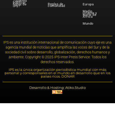
¿Quieres
publicar
Reglas de
notas de
Europa
comunidad
IPS?
Medio
Oriente y
Norte de
África
Mundo
IPS es una institución internacional de comunicación cuyo eje es una
agencia mundial de noticias que amplifica las voces del Sur y de la
sociedad civil sobre desarrollo, globalización, derechos humanos y
ambiente. Copyright © 2025 IPS-Inter Press Service. Todos los
derechos reservados.
IPS es la única organización periodística mundial con más
personal y corresponsales en el mundo en desarrollo que en los
países ricos. DONAR
Desarrollo & Hosting: Atiko.Studio