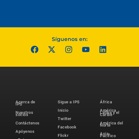
Síguenos en:
Acerca de
Sigue a IPS
África
IPS
Inicio
América
Nuestros
Latina y el
socios
Caribe
Twitter
Contáctenos
América del
Norte
Facebook
Apóyenos
Asia-
Flickr
Pacífico