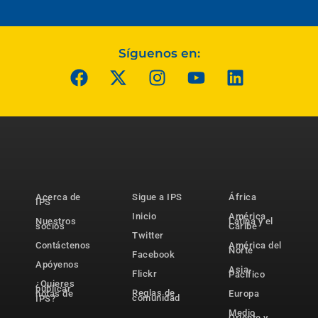
Síguenos en:
Acerca de
Sigue a IPS
África
IPS
Inicio
América
Nuestros
Latina y el
socios
Caribe
Twitter
Contáctenos
América del
Norte
Facebook
Apóyenos
Asia-
Flickr
Pacífico
¿Quieres
publicar
Reglas de
notas de
Europa
comunidad
IPS?
Medio
Oriente y