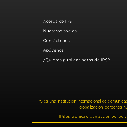
Acerca de IPS
Nuestros socios
Contáctenos
Apóyenos
¿Quieres publicar notas de IPS?
IPS es una institución internacional de comunicac
globalización, derechos 
IPS es la única organización periodí