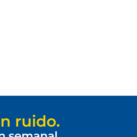
n ruido.
ín semanal