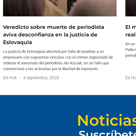
Veredicto sobre muerte de periodista
El m
aviva desconfianza en la justicia de
rea
Eslovaquia
En un 
Petkov
La justicia de Eslovaquia absolvió por falta de pruebas a un
period
empresario con supuestos vínculos con el crimen organizado de
ordenar el asesinato del periodista Ján Kuciak, en un fallo que
conmocionó a los activistas por la libertad de expresión
Ed Holt
4 septiembre, 2020
Ed Ho
Noticia
Suscríbet