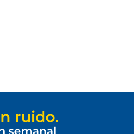
n ruido.
ín semanal