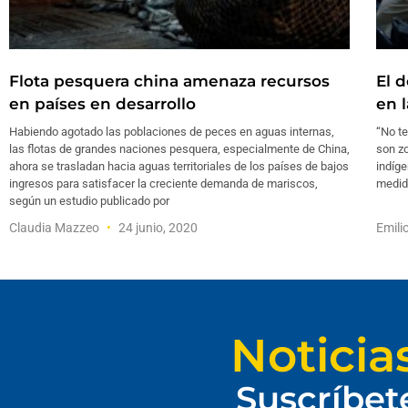
Flota pesquera china amenaza recursos
El 
en países en desarrollo
en 
Habiendo agotado las poblaciones de peces en aguas internas,
“No t
las flotas de grandes naciones pesquera, especialmente de China,
son z
ahora se trasladan hacia aguas territoriales de los países de bajos
indíge
ingresos para satisfacer la creciente demanda de mariscos,
medida
según un estudio publicado por
Claudia Mazzeo
24 junio, 2020
Emili
Noticia
Suscríbet