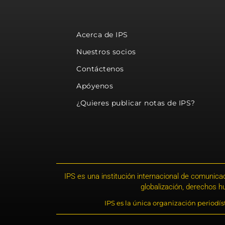
Acerca de IPS
Nuestros socios
Contáctenos
Apóyenos
¿Quieres publicar notas de IPS?
IPS es una institución internacional de comunicac
globalización, derechos 
IPS es la única organización periodí