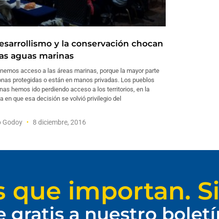
desarrollismo y la conservación chocan
las aguas marinas
enemos acceso a las áreas marinas, porque la mayor parte
onas protegidas o están en manos privadas. Los pueblos
nas hemos ido perdiendo acceso a los territorios, en la
 en que esa decisión se volvió privilegio del
o Godoy
8 diciembre, 2016
s que importan. Si
e gratis a nuestro bolet