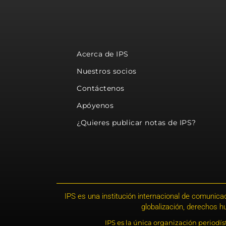
Acerca de IPS
Nuestros socios
Contáctenos
Apóyenos
¿Quieres publicar notas de IPS?
IPS es una institución internacional de comunicac
globalización, derechos 
IPS es la única organización periodí