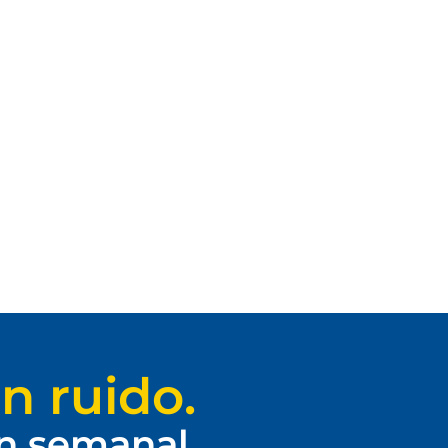
n ruido.
ín semanal