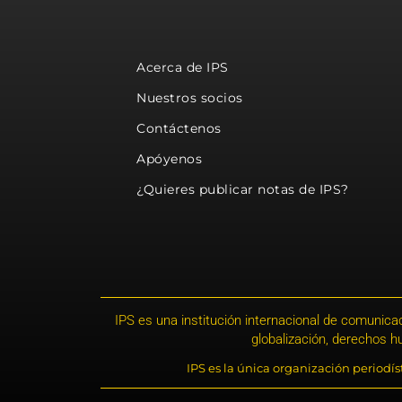
Acerca de IPS
Nuestros socios
Contáctenos
Apóyenos
¿Quieres publicar notas de IPS?
IPS es una institución internacional de comunicac
globalización, derechos 
IPS es la única organización periodí