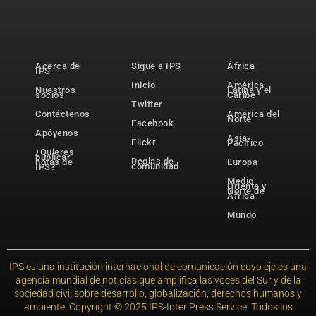
Acerca de
Sigue a IPS
África
IPS
Inicio
América
Nuestros
Latina y el
socios
Caribe
Twitter
Contáctenos
América del
Norte
Facebook
Apóyenos
Asia-
Flickr
Pacífico
¿Quieres
publicar
Reglas de
notas de
Europa
comunidad
IPS?
Medio
Oriente y
Norte de
África
Mundo
IPS es una institución internacional de comunicación cuyo eje es una
agencia mundial de noticias que amplifica las voces del Sur y de la
sociedad civil sobre desarrollo, globalización, derechos humanos y
ambiente. Copyright © 2025 IPS-Inter Press Service. Todos los