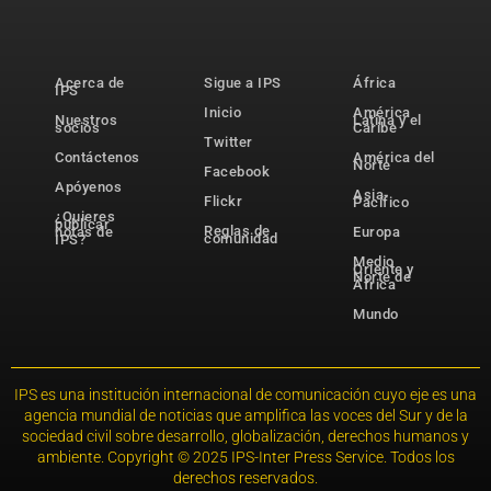
Acerca de
Sigue a IPS
África
IPS
Inicio
América
Nuestros
Latina y el
socios
Caribe
Twitter
Contáctenos
América del
Norte
Facebook
Apóyenos
Asia-
Flickr
Pacífico
¿Quieres
publicar
Reglas de
notas de
Europa
comunidad
IPS?
Medio
Oriente y
Norte de
África
Mundo
IPS es una institución internacional de comunicación cuyo eje es una
agencia mundial de noticias que amplifica las voces del Sur y de la
sociedad civil sobre desarrollo, globalización, derechos humanos y
ambiente. Copyright © 2025 IPS-Inter Press Service. Todos los
derechos reservados.