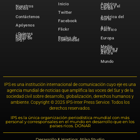
Inicio
América
Nuestros
Latina y el
socios
Caribe
Twitter
Contáctenos
América del
Norte
Facebook
Apóyenos
Asia-
Flickr
Pacífico
¿Quieres
publicar
Reglas de
notas de
Europa
comunidad
IPS?
Medio
Oriente y
Norte de
África
Mundo
IPS es una institución internacional de comunicación cuyo eje es una
agencia mundial de noticias que amplifica las voces del Sur y de la
sociedad civil sobre desarrollo, globalización, derechos humanos y
ambiente. Copyright © 2025 IPS-Inter Press Service. Todos los
derechos reservados.
IPS es la única organización periodística mundial con más
personal y corresponsales en el mundo en desarrollo que en los
países ricos. DONAR
Desarrollo & Hosting: Atiko.Studio